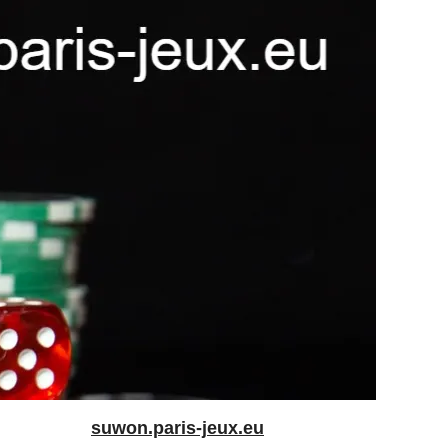
suwon.paris-jeux.eu